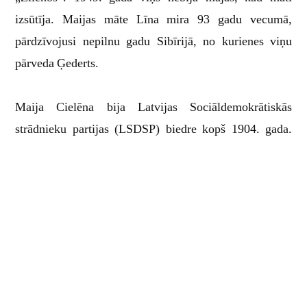
izsūtīja. Maijas māte Līna mira 93 gadu vecumā,
pārdzīvojusi nepilnu gadu Sibīrijā, no kurienes viņu
pārveda Ģederts.
Maija Cielēna bija Latvijas Sociāldemokrātiskās
strādnieku partijas (LSDSP) biedre kopš 1904. gada.
Sešpadsmit gadu vecumā ar lielu aizrautību, drosmi un
enerģiju viņa piedalījās 1905. gada revolūcijā, uzstājās
mītiņos un bija viena no Zemgales laukstrādnieku
streika organizētājām. Tajā pašā gadā Maija asi vērsās
pret mācītājiem, pat triecot tos nost no kanceles. Viņa
piedzīvoja arī asiņainas sadursmes ar bruņotiem vācu
baroniem.