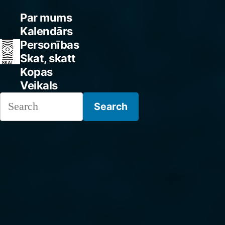
Skip
Par mums
to
Kalendārs
Personības
content
Skat, skatt
Kopas
Veikals