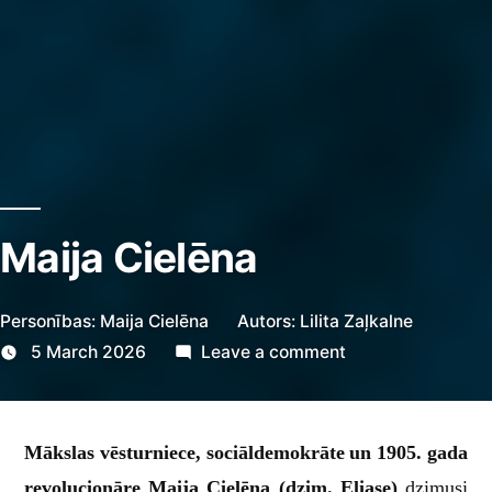
Maija Cielēna
Personības: Maija Cielēna
Autors:
Lilita Zaļkalne
on
5 March 2026
Leave a comment
Maija
Cielēna
Mākslas vēsturniece, sociāldemokrāte un 1905. gada
revolucionāre Maija Cielēna (dzim. Eliase)
dzimusi