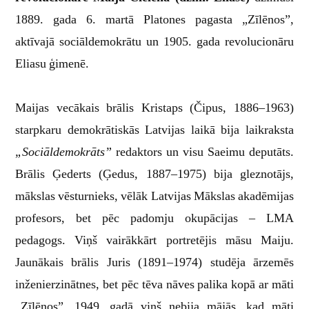
1889. gada 6. martā Platones pagasta „Zīlēnos”,
aktīvajā sociāldemokrātu un 1905. gada revolucionāru
Eliasu ģimenē.
Maijas vecākais brālis Kristaps (Čipus, 1886–1963)
starpkaru demokrātiskās Latvijas laikā bija laikraksta
„Sociāldemokrāts”
redaktors un visu Saeimu deputāts.
Brālis Ģederts (Ģedus, 1887–1975) bija gleznotājs,
mākslas vēsturnieks, vēlāk Latvijas Mākslas akadēmijas
profesors, bet pēc padomju okupācijas – LMA
pedagogs. Viņš vairākkārt portretējis māsu Maiju.
Jaunākais brālis Juris (1891–1974) studēja ārzemēs
inženierzinātnes, bet pēc tēva nāves palika kopā ar māti
„Zīlēnos”. 1949. gadā viņš nebija mājās, kad māti