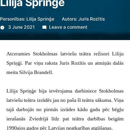
Lilija Sprinģe
Personības: Lilija Sprinģe
Autors:
Juris Rozītis
on
3 June 2021
Leave a comment
Lilija
Sprinģe
Atceramies Stokholmas latviešu teātra režisori Liliju
Spriņģi. Par viņu raksta Juris Rozītis un atmiņās dalās
meita Silvija Brandell.
Lilija Spriņģe bija ievērojama darbiniece Stokholmas
latviešu teātra izrādēs jau no paša šī teātra sākuma. Viņa
tajā darbojās no pirmās izrādes kādu gadu pēc bēgļu
ierašanās Zviedrijā līdz pat teātra darbības beigām
1990ajos gados pēc Latvijas neatkarības atgūšanas.