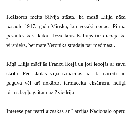
Režisores meita Silvija stāsta, ka mazā Lilija nāca
pasaulē 1917. gadā Minskā, kur vecāki nonāca Pirmā
pasaules kara laikā. Tēvs Jānis Kalniņš tur dienēja kā
virsnieks, bet māte Veronika strādāja par medmāsu.
Rīgā Lilija mācījās Franču licejā un ļoti lepojās ar savu
skolu. Pēc skolas viņa izmācījās par farmaceiti un
paguva vēl arī nokārtot farmaceita eksāmenu neilgi
pirms bēgļu gaitām uz Zviedriju.
Interese par teātri aizsākās ar Latvijas Nacionālo operu
Rīgā. Lilijas mazā māsa Henriete tur dejoja baletu un
bieži dabūja bezmaksas biļetes uz dažādām izrādēm,