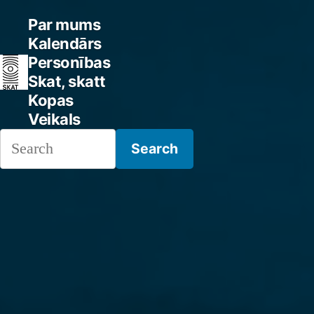
Skip
Par mums
to
Kalendārs
Personības
content
Skat, skatt
Kopas
Veikals