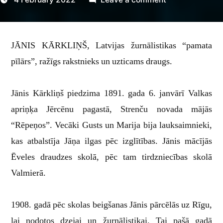
Jānis
Kārkliņš
JĀNIS KĀRKLIŅŠ, Latvijas žurnālistikas “pamata
pīlārs”, ražīgs rakstnieks un uzticams draugs.
Jānis Kārkliņš piedzima 1891. gada 6. janvārī Valkas
apriņķa Jērcēnu pagastā, Strenču novada mājās
“Rēpeņos”. Vecāki Gusts un Marija bija lauksaimnieki,
kas atbalstīja Jāņa ilgas pēc izglītības. Jānis mācījās
Ēveles draudzes skolā, pēc tam tirdzniecības skolā
Valmierā.
1908. gadā pēc skolas beigšanas Jānis pārcēlās uz Rīgu,
lai nodotos dzejai un žurnālistikai. Tai pašā gadā