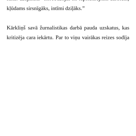
kļūdams sirsnīgāks, intīmi dziļāks.”
Kārkliņš savā žurnalistikas darbā pauda uzskatus, kas
kritizēja cara iekārtu. Par to viņu vairākas reizes sodīja
gan ar naudas, gan cietuma sodiem.
Jānis iesaistījās Latviešu bēgļu apgādāšanas
centrālkomitejas kultūras daļā. Kādu laiku viņš strādā
kā kara korespondents “Jaunākām ziņām”, tad iestājās
strēlniekos un rūpējas par karavīru kultūras dzīvi. Kara
pēdējos gados Kārkliņš strādā par latviešu valodas
skolotāju.
Jānis Kārkliņš atgriezās “Jaunākās ziņās” 1919. gadā,