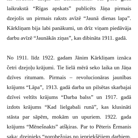
laikrakstā “Rīgas apskats” publicēts Jāņa pirmais
dzejolis un pirmais raksts avīzē “Jaunā dienas lapa”.
Kārkliņam bija labi panākumi, un drīz viņam piedāvāja
darbu avīzē “Jaunākās ziņas”, kas dibināta 1911. gadā.
No 1911. līdz 1922. gadam Jānim Kārkliņam iznāca
četri dzejoļu krājumi. Tie lielā mērā seko laika un Jāņa
dzīves ritumam. Pirmais – revolucionāras jaunības
krājums “Lāpa”, 1913. gadā darba un pilsētas skarbajai
dzīvei veltīts krājums “Darba balss” un 1917. gadā
izdots krājums “Kad lielgabali runā”, kas klusināti
stāsta par sāpēm, mokām un upuriem. 1922. gada
krājums “Mēnešnakts” atšķiras. Par to Pēteris Ērmanis
saka: dzejnieks “norobežojas no iepriekšējiem darbiem,