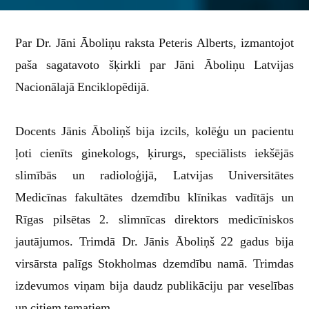
Āboliņš
Par Dr. Jāni Āboliņu raksta Peteris Alberts, izmantojot
paša sagatavoto šķirkli par Jāni Āboliņu Latvijas
Nacionālajā Enciklopēdijā.
Docents Jānis Āboliņš bija izcils, kolēģu un pacientu
ļoti cienīts ginekologs, ķirurgs, speciālists iekšējās
slimībās un radioloģijā, Latvijas Universitātes
Medicīnas fakultātes dzemdību klīnikas vadītājs un
Rīgas pilsētas 2. slimnīcas direktors medicīniskos
jautājumos. Trimdā Dr. Jānis Āboliņš 22 gadus bija
virsārsta palīgs Stokholmas dzemdību namā. Trimdas
izdevumos viņam bija daudz publikāciju par veselības
un citiem tematiem.