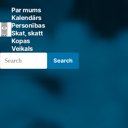
Skip
Par mums
to
Kalendārs
Personības
content
Skat, skatt
Kopas
Veikals