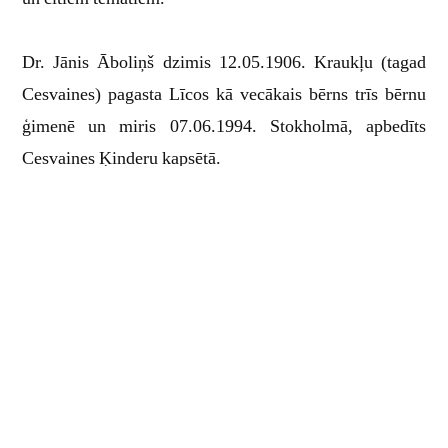
Dr. Jānis Āboliņš dzimis 12.05.1906. Kraukļu (tagad
Cesvaines) pagasta Līcos kā vecākais bērns trīs bērnu
ģimenē un miris 07.06.1994. Stokholmā, apbedīts
Cesvaines Ķinderu kapsētā.
Mācījies Kraukļu Viļuma pamatskolā, Cesvaines
draudzes skolā un vidusskolā, beidzis medicīnu studijas
Latvijas Universitātē (LU), ieguvis specialitāti
ginekoloģijā, iekšējās slimībās, radioloģijā un ķirurģijā.
Profesora Ernesta Putniņa vadībā viņš aizstāvēja
doktora disertāciju “Pētījumi par latviešu bērnu svaru un
zīdīšanu pirmajās desmit dienās”) Dr. med. grādam.
Zināšanas papildinājis ārzemēs: Dānijā, Zviedrijā,